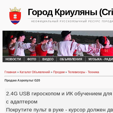
Город Криуляны (Cri
НЕОФИЦИАЛЬНЫЙ РУССКОЯЗЫЧНЫЙ РЕСУРС ГОРОДА 
НОВОСТИ
ФОТО
ВИДЕО
ОБЪЯВЛЕНИЯ
МУЗЫКА - РАД
Главная
»
Каталог Объявлений
»
Продам
»
Телевизоры - Техника
Продаю Аэропульт G20
2.4G USB гироскопом и ИК обучением для
с адаптером
Покрутите пульт в руке - курсор должен дв