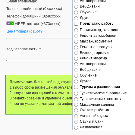
Автоперевозки
E-mail владельца:
Веб дизайн
Телефон мобильный (0xxxxxxxx):
Обучение
Телефон домашний (0248xxxxx):
Другое
Предлагаю работу
VIBER контакт (+373xxxxx) :
Парикмахер, визажист
Цена товара (работы)
:
Ремонт автомобилей
Массаж, косметика
Ремонт апаратуры
Код безопасности
*
:
Бизнес, торговля
Ремонт квартир
Автоперевозки
Веб дизайн
Обучение
Другое
Примечание.
Для гостей недоступны следующие возможности:
Туризм и развлечения
1 выбор срока размещения объявления,
2 получение извещений о комментариях,
Туристическое снаряжение
3 редактирование и удаление объявлений,
Туристические агентства
4 при не указание контактной информации удаление объявления.
Массажные салоны
Вход
|
Забыл пароль
|
Регистрац
Охота и рыбалка
Активный отдых
Сауны и бани
Развлечения