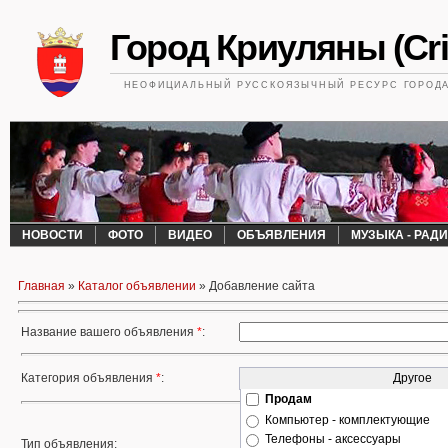
Город Криуляны (Cri
НЕОФИЦИАЛЬНЫЙ РУССКОЯЗЫЧНЫЙ РЕСУРС ГОРОДА 
НОВОСТИ
ФОТО
ВИДЕО
ОБЪЯВЛЕНИЯ
МУЗЫКА - РАД
Главная
»
Каталог объявлении
» Добавление сайта
Название вашего объявления
*
:
Категория объявления
*
:
Продам
Компьютер - комплектующие
Информация
Телефоны - аксессуары
Реклама
Тип объявления: