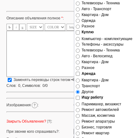
Телевизоры - Техника
Услуги
Авто - Транспорт
Квартира - Дом
Описание объявления полное
*
:
Одежда
Разное
Куплю
Компьютер - комплектующие
Телефоны - аксессуары
Телевизоры - Техника
Авто - Велосипед
Квартира - Дом
Разное
Аренда
Заменять переводы строк тегом
<BR>
Квартира - Дом
Слов:
0
, Символов:
0/0
Транспорт
Другое
Ищу работу
Парикмахер, визажист
Стандартный загрузчик
|
Мультизагр
Изображения
:
?
Ремонт автомобилей
Массаж, косметика
Открыть
Ремонт апаратуры
Закрыть Объявление?
[
?
]
:
Закрыть
Бизнес, торговля
При звонке кого спрашивать?:
Ремонт квартир