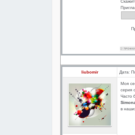
Скажит
Пригла
П
liubomir
Дата: П
Моя се
серия 
Часто 
Simon
в наши