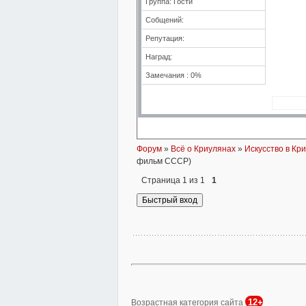
Группа: Гости
Собщений:
Репутация:
Наград:
Замечания : 0%
Форум
»
Всё о Криулянах
»
Искусство в Кр
фильм СССР)
Страница
1
из
1
1
12+
Возрастная категория сайта