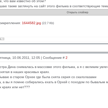
е, что вам известно об этом?
шаю также заглянуть на сайт этого фильма в соответствующие тем
рикрепления:
1644582.jpg
(22.7 Kb)
ятница, 10.06.2011, 12:05 | Сообщение #
2
стра Дина снималась в массовке этого фильма, а я с великим увл
снятая в наших красивых краях.
бываю в старом Орхее где была снята серия со скалолазами
a
, а вы я помню собирались ехать в Орхей с походом по бывалым м
х краях или нет???