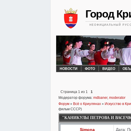
Город Кри
НЕОФИЦИАЛЬНЫЙ РУСС
НОВОСТИ
ФОТО
ВИДЕО
ОБЪ
Страница
1
из
1
1
Модератор форума:
mdbaner
,
moderator
Форум
»
Всё о Криулянах
»
Искусство в Кр
фильм СССР)
"КАНИКУЛЫ ПЕТРОВА И ВАСЕЧК
Simona
Дата: П