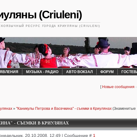
уляны (Criuleni)
КОЯЗЫЧНЫЙ РЕСУРС ГОРОДА КРИУЛЯНЫ (CRIULENI)
ЯВЛЕНИЯ
МУЗЫКА - РАДИО
АВТО ВОКЗАЛ
ФОРУМ
ГОСТЕВ
[
Новые сообщения
иулянах
»
"Каникулы Петрова и Васечкина" - съемки в Криулянах
(Знаменитые
ИНА" - СЪЕМКИ В КРИУЛЯНАХ
онедельник, 20.10.2008, 12:49 | Сообщение #
1