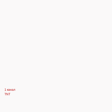
1 канал
TNT