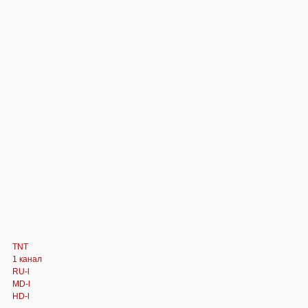
TNT
1 канал
RU-l
MD-l
HD-l