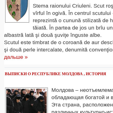
Stema raionului Criuleni. Scut roş
vîrful în ogivă. În centrul scutului
reprezintă o cunună stilizată de h
tăiată. În partea de jos un brîu un
albastră lată şi două şuviţe înguste albe.
Scutul este timbrat de o coroană de aur deschi
şi două perle intercalate, denumită convenţi
дальше »
ВЫПИСКИ О РЕСПУБЛИКЕ МОЛДОВА , ИСТОРИЯ
Mолдова – неотъемлема
обладающая богатой и 
Эта страна, расположен
различных культурно-ис