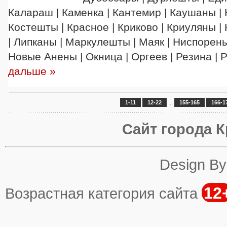
Калараш | Каменка | Кантемир | Каушаны | 
Костешты | Красное | Криково | Криуляны |
| Липканы | Маркулешты | Маяк | Ниспорены
Новые Анены | Окница | Оргеев | Резина |
дальше »
...
1-11
12-22
155-165
166-1
Сайт города К
Design B
12
Возрастная категория сайта