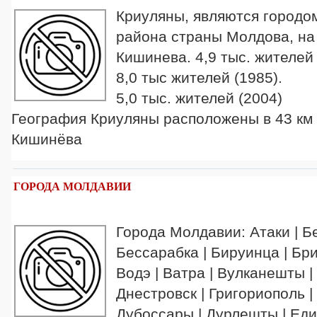
Криуляны, являются городом
района страны Молдова, на р
Кишинева. 4,9 тыс. жителей 
8,0 тыс жителей (1985).
5,0 тыс. жителей (2004)
География Криуляны расположены в 43 км 
Кишинёва
ГОРОДА МОЛДАВИИ
Города Молдавии: Атаки | Б
Бессарабка | Бируинца | Бри
Водэ | Ватра | Вулканешты |
Днестровск | Григориополь |
Дубоссары | Дурлешты | Един