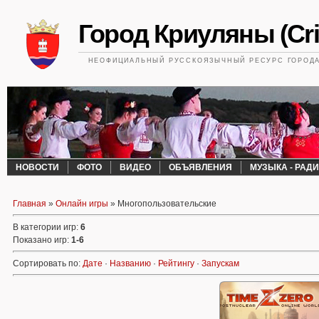
Город Криуляны (Cri
НЕОФИЦИАЛЬНЫЙ РУССКОЯЗЫЧНЫЙ РЕСУРС ГОРОДА 
НОВОСТИ
ФОТО
ВИДЕО
ОБЪЯВЛЕНИЯ
МУЗЫКА - РАД
Главная
»
Онлайн игры
» Многопользовательские
В категории игр
:
6
Показано игр
:
1-6
Сортировать по
:
Дате
·
Названию
·
Рейтингу
·
Запускам