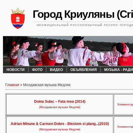
Город Криуляны (Cri
НЕОФИЦИАЛЬНЫЙ РУССКОЯЗЫЧНЫЙ РЕСУРС ГОРОДА 
НОВОСТИ
ФОТО
ВИДЕО
ОБЪЯВЛЕНИЯ
МУЗЫКА - РАД
Главная
»
Молдавская музыка Медляк
Doina Sulac – Fata mea (2014)
Комментар
(Молдавская музыка Медляк)
Adrian Minune & Carmen Dobre - Blestem si plang...(2010)
Комментар
(Молдавская музыка Медляк)