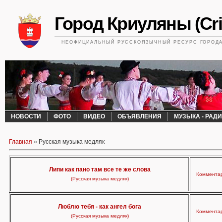
Город Криуляны (Cri
НЕОФИЦИАЛЬНЫЙ РУССКОЯЗЫЧНЫЙ РЕСУРС ГОРОДА 
НОВОСТИ
ФОТО
ВИДЕО
ОБЪЯВЛЕНИЯ
МУЗЫКА - РАД
Главная
»
Русская музыка медляк
Липи как пано там все те же слова
Комментар
(Русская музыка медляк)
Люблю тебя - как ангел бога
Комментар
(Русская музыка медляк)