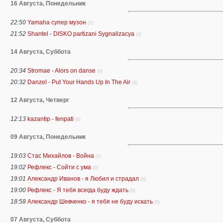
16 Августа, Понедельник
22:50
Yamaha супер музон
(2)
21:52
Shantel - DISKO partizani Sygnalizacya
(0)
14 Августа, Суббота
20:34
Stromae - Alors on danse
(0)
20:32
Danzel - Put Your Hands Up In The Air
(0)
12 Августа, Четверг
12:13
kazantip - fenpati
(0)
09 Августа, Понедельник
19:03
Стас Михайлов - Война
(1)
19:02
Рефлекс - Сойти с ума
(0)
19:01
Александр Иванов - я Любил и страдал
(0)
19:00
Рефлекс - Я тебя всегда буду ждать
(0)
18:58
Александр Шевченко - я тебя не буду искать
(0)
07 Августа, Суббота