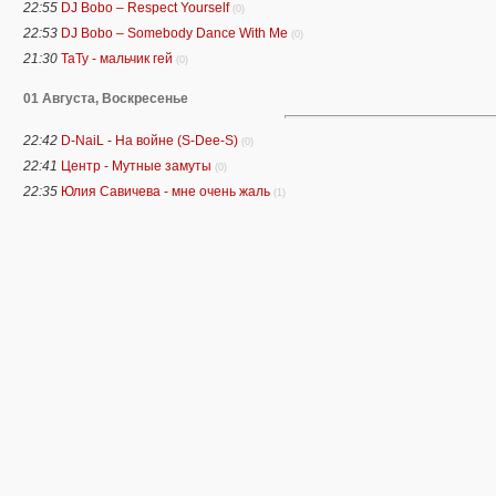
22:55
DJ Bobo – Respect Yourself
(0)
22:53
DJ Bobo – Somebody Dance With Me
(0)
21:30
ТаТу - мальчик гей
(0)
01 Августа, Воскресенье
22:42
D-NaiL - На войне (S-Dee-S)
(0)
22:41
Центр - Мутные замуты
(0)
22:35
Юлия Савичева - мне очень жаль
(1)