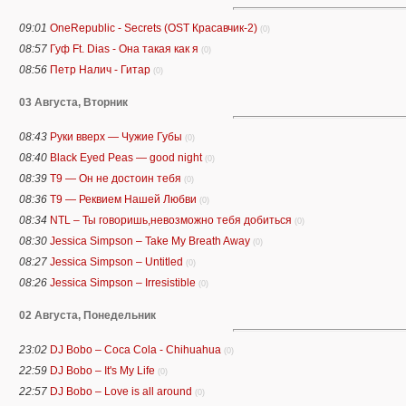
09:01
OneRepublic - Secrets (OST Красавчик-2)
(0)
08:57
Гуф Ft. Dias - Она такая как я
(0)
08:56
Петр Налич - Гитар
(0)
03 Августа, Вторник
08:43
Руки вверх — Чужие Губы
(0)
08:40
Black Eyed Peas — good night
(0)
08:39
Т9 — Он не достоин тебя
(0)
08:36
Т9 — Реквием Нашей Любви
(0)
08:34
NTL – Ты говоришь,невозможно тебя добиться
(0)
08:30
Jessica Simpson – Take My Breath Away
(0)
08:27
Jessica Simpson – Untitled
(0)
08:26
Jessica Simpson – Irresistible
(0)
02 Августа, Понедельник
23:02
DJ Bobo – Coca Cola - Chihuahua
(0)
22:59
DJ Bobo – It's My Life
(0)
22:57
DJ Bobo – Love is all around
(0)