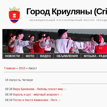
Город Криуляны (Cri
НЕОФИЦИАЛЬНЫЙ РУССКОЯЗЫЧНЫЙ РЕСУРС ГОРОДА 
НОВОСТИ
ФОТО
ВИДЕО
ОБЪЯВЛЕНИЯ
МУЗЫКА - РАД
Главная
»
2010
»
Август
19 Августа, Четверг
08:38
Вера Брежнева - Любовь спасет мир
(0)
08:36
Король и шут - мёртвый анархист
(0)
08:34
Потап и Настя Каменских - Лето
(0)