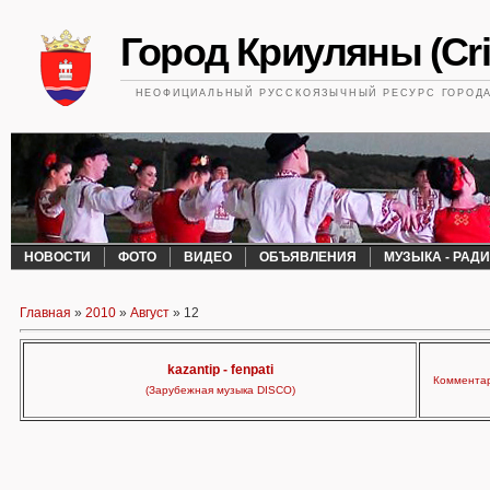
Город Криуляны (Cri
НЕОФИЦИАЛЬНЫЙ РУССКОЯЗЫЧНЫЙ РЕСУРС ГОРОДА 
НОВОСТИ
ФОТО
ВИДЕО
ОБЪЯВЛЕНИЯ
МУЗЫКА - РАД
Главная
»
2010
»
Август
»
12
kazantip - fenpati
Комментар
(Зарубежная музыка DISCO)