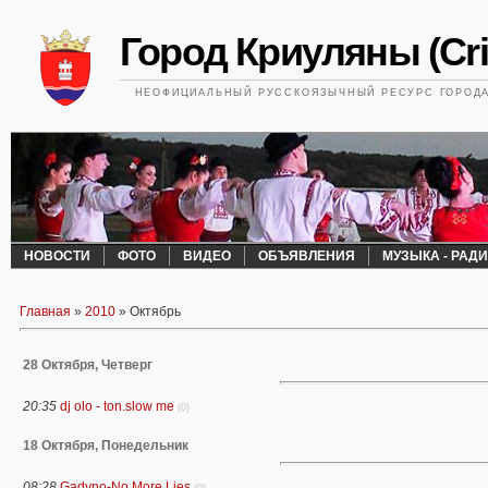
Город Криуляны (Cri
НЕОФИЦИАЛЬНЫЙ РУССКОЯЗЫЧНЫЙ РЕСУРС ГОРОДА 
НОВОСТИ
ФОТО
ВИДЕО
ОБЪЯВЛЕНИЯ
МУЗЫКА - РАД
Главная
»
2010
»
Октябрь
28 Октября, Четверг
20:35
dj olo - ton.slow me
(0)
18 Октября, Понедельник
08:28
Gadyno-No More Lies