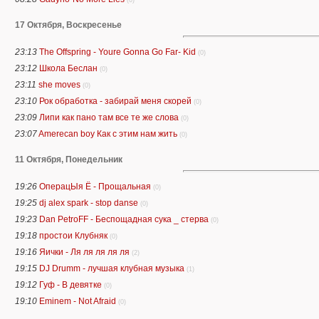
(0)
17 Октября, Воскресенье
23:13
The Offspring - Youre Gonna Go Far- Kid
(0)
23:12
Школа Беслан
(0)
23:11
she moves
(0)
23:10
Рок обработка - забирай меня скорей
(0)
23:09
Липи как пано там все те же слова
(0)
23:07
Amerecan boy Как с этим нам жить
(0)
11 Октября, Понедельник
19:26
ОперацЫя Ё - Прощальная
(0)
19:25
dj alex spark - stop danse
(0)
19:23
Dan PetroFF - Беспощадная сука _ стерва
(0)
19:18
простои Клубняк
(0)
19:16
Яички - Ля ля ля ля ля
(2)
19:15
DJ Drumm - лучшая клубная музыка
(1)
19:12
Гуф - В девятке
(0)
19:10
Eminem - Not Afraid
(0)