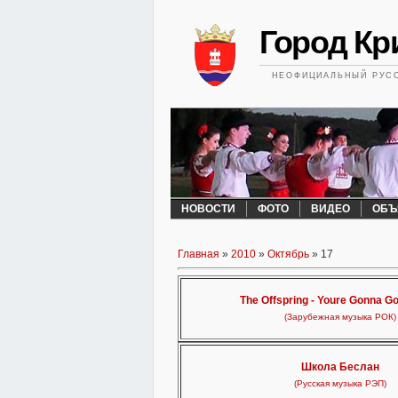
Город Кри
НЕОФИЦИАЛЬНЫЙ РУСС
НОВОСТИ
ФОТО
ВИДЕО
ОБЪ
Главная
»
2010
»
Октябрь
»
17
The Offspring - Youre Gonna Go
(Зарубежная музыка РОК)
Школа Беслан
(Русская музыка РЭП)