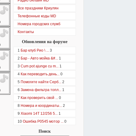
Радио онлайн MD
Все праздники Криулян
Телефонные коды MD
0
Номера городских служб
Контакты
Обновления на форуме
0
1
Бар клуб Рио \ ...
3
2
Бар - Авто мойка &#...
1
3
Cum pot ajunge cu m...
1
0
4
Как переводить день...
0
5
Помогите найти Серб...
2
6
Замена фильтра топл...
1
0
7
Как проверить свой ...
0
8
Номера и координаты...
2
9
Xiaomi 14T 12/256 5...
1
10
Ошибка P0545 мотор ...
0
Поиск