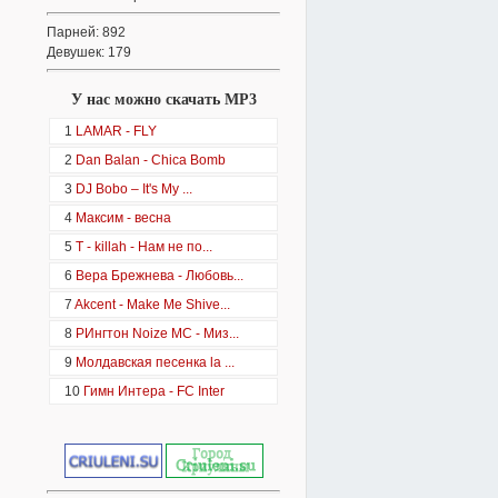
Парней: 892
Девушек: 179
У нас можно скачать MP3
1
LAMAR - FLY
2
Dan Balan - Chica Bomb
3
DJ Bobo – It's My ...
4
Максим - весна
5
T - killah - Нам не по...
6
Вера Брежнева - Любовь...
7
Akcent - Make Me Shive...
8
РИнгтон Noize MC - Миз...
9
Молдавская песенка la ...
10
Гимн Интера - FC Inter