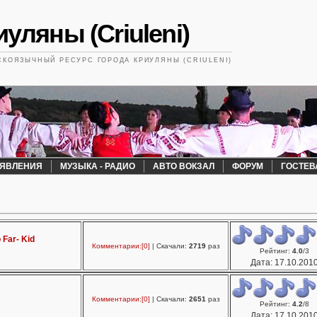
уляны (Criuleni)
КОЯЗЫЧНЫЙ РЕСУРС ГОРОДА КРИУЛЯНЫ (CRIULENI)
ЯВЛЕНИЯ
МУЗЫКА - РАДИО
АВТО ВОКЗАЛ
ФОРУМ
ГОСТЕВ
 Far- Kid
Комментарии:[0]
| Скачали:
2719
раз
Рейтинг
:
4.0
/
3
Дата:
17.10.201
Комментарии:[0]
| Скачали:
2651
раз
Рейтинг
:
4.2
/
8
Дата:
17.10.201