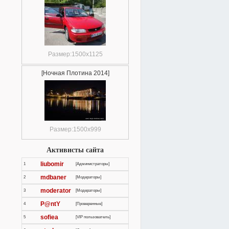
Размер:1500x1125
[Ночная Плотина 2014]
Размер:1500x999
Активисты сайта
liubomir
1
[Администраторы]
mdbaner
2
[Модераторы]
moderator
3
[Модераторы]
P@ntY
4
[Проверенные]
sofiea
5
[VIP пользователь]