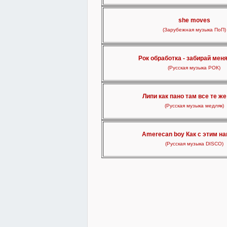
she moves
(Зарубежная музыка ПоП)
Рок обработка - забирай мен
(Русская музыка РОК)
Липи как пано там все те ж
(Русская музыка медляк)
Amerecan boy Как с этим на
(Русская музыка DISCO)