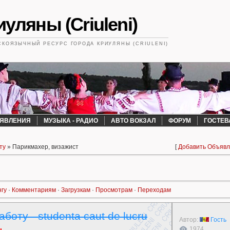
уляны (Criuleni)
КОЯЗЫЧНЫЙ РЕСУРС ГОРОДА КРИУЛЯНЫ (CRIULENI)
ЯВЛЕНИЯ
МУЗЫКА - РАДИО
АВТО ВОКЗАЛ
ФОРУМ
ГОСТЕВ
ту
» Парикмахер, визажист
[
Добавить Объяв
нгу
·
Комментариям
·
Загрузкам
·
Просмотрам
·
Переходам
боту - studenta caut de lucru
Автор:
Гость
1974