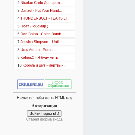
2
Nicolae Cretu День рож...
3
Danzel - Put Your Hand...
4
THUNDERBOLT - TEARS LI...
5
Поет Любомир )
6
Dan Balan - Chica Bomb
7
Jessica Simpson – Unti...
8
Ursu Adrian - Pentru t...
9
KefлекС - Я буду жить
10
Король и шут - мёртвый...
Нажмите чтобы взять HTML код
Авторизация
Войти через uID
Старая форма входа