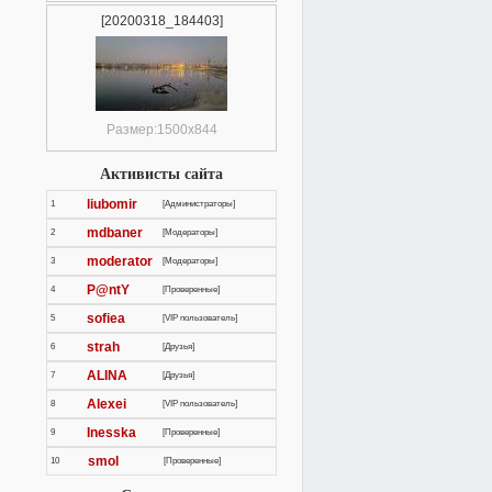
[20200318_184403]
Размер:1500x844
Активисты сайта
liubomir
1
[Администраторы]
mdbaner
2
[Модераторы]
moderator
3
[Модераторы]
P@ntY
4
[Проверенные]
sofiea
5
[VIP пользователь]
strah
6
[Друзья]
ALINA
7
[Друзья]
Alexei
8
[VIP пользователь]
Inesska
9
[Проверенные]
smol
10
[Проверенные]