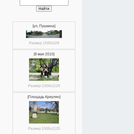
[ул, Пушкина]
Размер:1500x329
[9 мая 2010]
Размер:1500x1126
[Площадь Криулян]
Размер:1500x1125