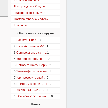
Радио онлайн MD
Все праздники Криулян
Телефонные коды MD
Номера городских служб
Контакты
Обновления на форуме
1
Бар клуб Рио \ ...
3
2
Бар - Авто мойка &#...
1
3
Cum pot ajunge cu m...
1
4
Как переводить день...
0
5
Помогите найти Серб...
2
6
Замена фильтра топл...
1
7
Как проверить свой ...
0
8
Номера и координаты...
2
9
Xiaomi 14T 12/256 5...
1
10
Ошибка P0545 мотор ...
0
Поиск