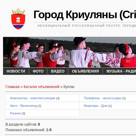
Город Криуляны (Cri
НЕОФИЦИАЛЬНЫЙ РУССКОЯЗЫЧНЫЙ РЕСУРС ГОРОДА 
НОВОСТИ
ФОТО
ВИДЕО
ОБЪЯВЛЕНИЯ
МУЗЫКА - РАД
Главная
»
Каталог объявлений
» Куплю
Компьютер - комплектующие
Телефоны - аксессуары
[3]
[1]
Авто - Велосипед
Квартира - Дом
[1]
[1]
Разное
[3]
В разделе сайтов
:
8
Показано объявлений
:
1-8