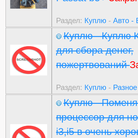
Раздел:
Куплю
-
Авто -
Куплю - Куплю 
для сбора денег,
пожертвований
З
Раздел:
Куплю
-
Разное
Куплю - Помен
процессор для но
i3,i5 в очень хор