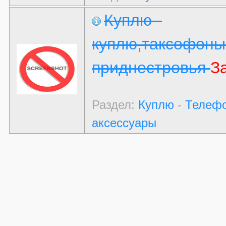
Куплю -
куплю,таксофоны
приднестровья
З
Раздел:
Куплю
-
Телефо
аксессуары