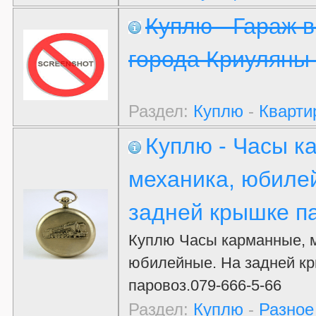
Куплю - Гараж в
города Криуляны
Раздел:
Куплю
-
Кварти
Куплю - Часы к
механика, юбиле
задней крышке п
Куплю Часы карманные, 
юбилейные. На задней к
паровоз.079-666-5-66
Раздел:
Куплю
-
Разное