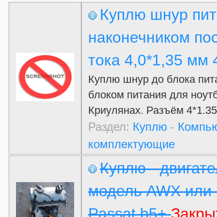
Куплю шнур пит
наконечником по
тока 4,0*1,35 мм 4
Куплю шнур до блока пит
блоком питания для ноутб
Криулянах. Разъём 4*1.35
Раздел:
Куплю
-
Компью
комплектующие
Куплю - двигате
модель AWX или 
Passat b5+
Закры