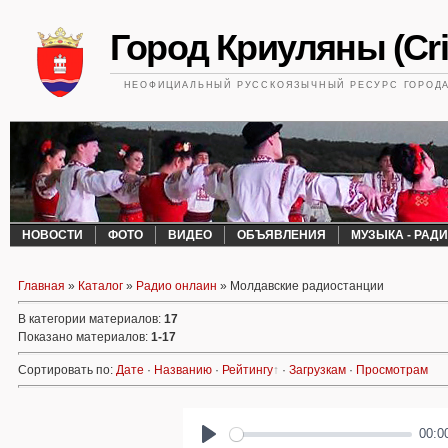
Город Криуляны (Cri
НЕОФИЦИАЛЬНЫЙ РУССКОЯЗЫЧНЫЙ РЕСУРС ГОРОДА 
НОВОСТИ
ФОТО
ВИДЕО
ОБЪЯВЛЕНИЯ
МУЗЫКА - РАД
Главная
»
Каталог
»
Радио онлаин
» Молдавские радиостанции
В категории материалов
:
17
Показано материалов
:
1-17
Сортировать по
:
Дате
·
Названию
·
Рейтингу
·
Загрузкам
·
Просмотрам
00:0