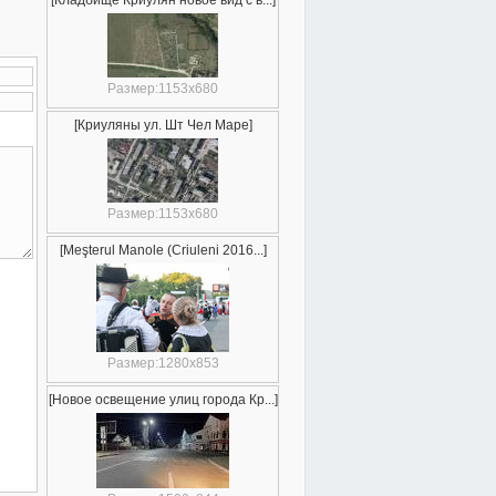
[Кладбище Криулян новое вид с в...]
Размер:1153x680
[Криуляны ул. Шт Чел Маре]
Размер:1153x680
[Meşterul Manole (Criuleni 2016...]
Размер:1280x853
[Новое освещение улиц города Кр...]