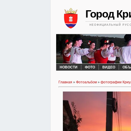
Город Кри
НЕОФИЦИАЛЬНЫЙ РУСС
НОВОСТИ
ФОТО
ВИДЕО
ОБЪ
Главная
»
Фотоальбом
»
фотографии Криу