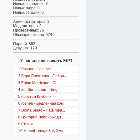
Новых за неделю: 0
Новых вчера: 0
Новых сегодня: 0
Администраторов: 1
Модераторов: 3
Проверенных: 75
Обычных юзеров: 974
Парней: 892
Девушек: 179
У нас можно скачать MP3
1
Разное - Join Me
2
Вера Брежнева - Любовь...
3
Enino Morricone - Ch
4
Ion Suruceanu - Ninge ...
5
простои Клубняк
6
roshen - медленная ком...
7
Doina Sulac – Fata mea...
8
Григорий Лепс - Уходи ...
9
Сказка
10
Marsul - свадебный мар...