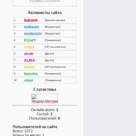
Размер:1500x844
Активисты сайта
liubomir
1
[Администраторы]
mdbaner
2
[Модераторы]
moderator
3
[Модераторы]
P@ntY
4
[Проверенные]
sofiea
5
[VIP пользователь]
strah
6
[Друзья]
ALINA
7
[Друзья]
Alexei
8
[VIP пользователь]
Inesska
9
[Проверенные]
smol
10
[Проверенные]
Статистика
Онлайн всего:
1
Гостей:
1
Пользователей:
0
Пользователей на сайте
Всего: 1072
Новых за месяц: 1