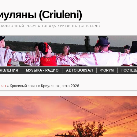
уляны (Criuleni)
КОЯЗЫЧНЫЙ РЕСУРС ГОРОДА КРИУЛЯНЫ (CRIULENI)
ЯВЛЕНИЯ
МУЗЫКА - РАДИО
АВТО ВОКЗАЛ
ФОРУМ
ГОСТЕВ
лян
» Красивый закат в Криулянах, лето 2026