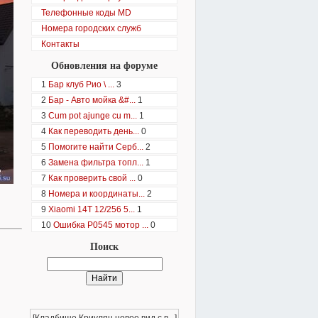
Телефонные коды MD
Номера городских служб
Контакты
Обновления на форуме
1
Бар клуб Рио \ ...
3
2
Бар - Авто мойка &#...
1
3
Cum pot ajunge cu m...
1
4
Как переводить день...
0
5
Помогите найти Серб...
2
6
Замена фильтра топл...
1
7
Как проверить свой ...
0
8
Номера и координаты...
2
9
Xiaomi 14T 12/256 5...
1
10
Ошибка P0545 мотор ...
0
Поиск