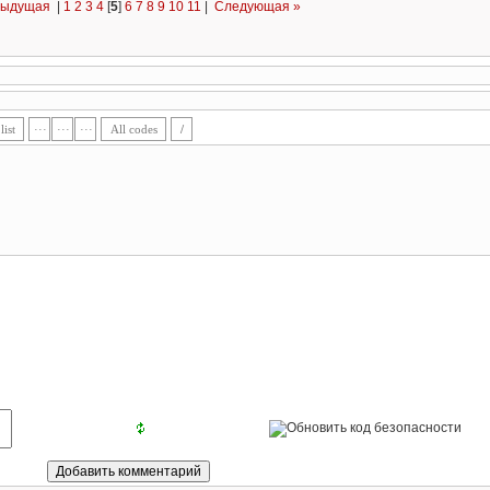
дыдущая
|
1
2
3
4
[
5
]
6
7
8
9
10
11
|
Следующая »