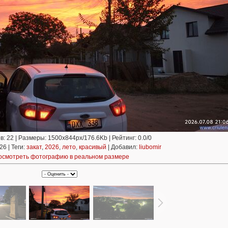
в
: 22 |
Размеры
: 1500x844px/176.6Kb |
Рейтинг
: 0.0/0
26 |
Теги
:
закат
,
2026
,
лето
,
красивый
|
Добавил
:
liubomir
осмотреть фотографию в реальном размере