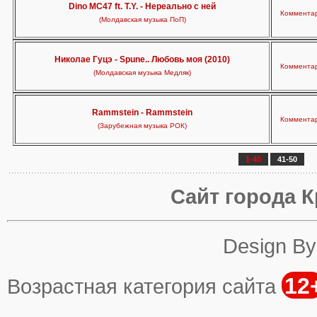
Dino MC47 ft. T.Y. - Нереально с ней
Комментар
(Молдавская музыка ПоП)
Николае Гуцэ - Spune.. Любовь моя (2010)
Комментар
(Молдавская музыка Медляк)
Rammstein - Rammstein
Комментар
(Зарубежная музыка РОК)
1-40
41-50
Сайт города К
Design B
12
Возрастная категория сайта