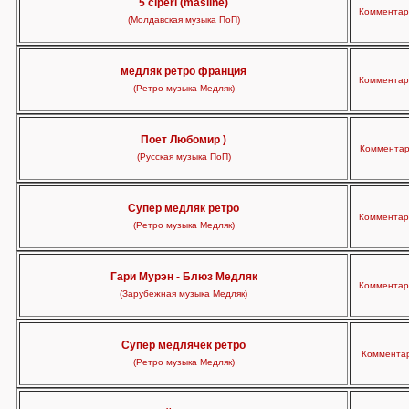
5 ciperi (masline)
Комментари
(Молдавская музыка ПоП)
медляк ретро франция
Комментари
(Ретро музыка Медляк)
Поет Любомир )
Комментар
(Русская музыка ПоП)
Супер медляк ретро
Комментари
(Ретро музыка Медляк)
Гари Мурэн - Блюз Медляк
Комментари
(Зарубежная музыка Медляк)
Супер медлячек ретро
Комментар
(Ретро музыка Медляк)