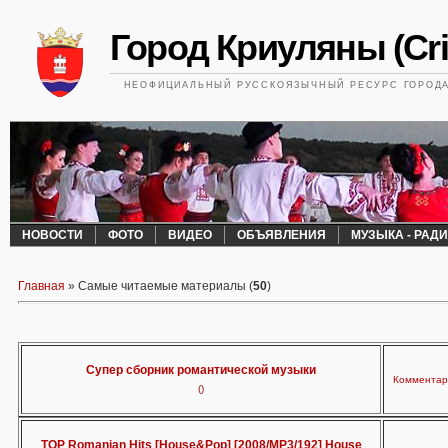
Город Криуляны (Cri
НЕОФИЦИАЛЬНЫЙ РУССКОЯЗЫЧНЫЙ РЕСУРС ГОРОДА 
НОВОСТИ
ФОТО
ВИДЕО
ОБЪЯВЛЕНИЯ
МУЗЫКА - РАД
Главная
»
Самые читаемые материалы (
50
)
Супер сборник романтической музыки
Комментари
()
TOP Romanian Hits [House&Pop] [2008/MP3/192] House