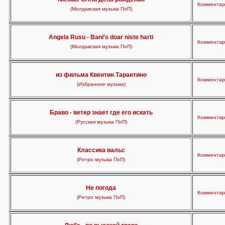
Комментари
(Молдавская музыка ПоП)
Angela Rusu - Bani's doar niste harti
Комментари
(Молдавская музыка ПоП)
из фильма Квентин Тарантино
Комментари
(Избранное музыка)
Браво - ветер знает где его искать
Комментари
(Русская музыка ПоП)
Классика вальс
Комментари
(Ретро музыка ПоП)
Не погода
Комментари
(Ретро музыка ПоП)