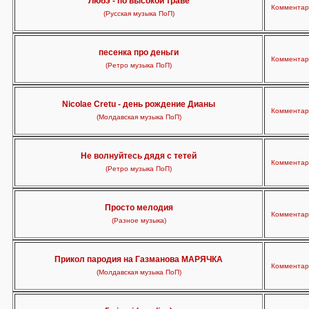
Любэ - по высокой траве
Комментари
(Русская музыка ПоП)
песенка про деньги
Комментари
(Ретро музыка ПоП)
Nicolae Cretu - день рождение Дианы
Комментари
(Молдавская музыка ПоП)
Не волнуйтесь дядя с тетей
Комментари
(Ретро музыка ПоП)
Просто мелодия
Комментари
(Разное музыка)
Прикол пародия на Газманова МАРЯЧКА
Комментари
(Молдавская музыка ПоП)