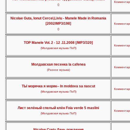
Комментари
()
Nicolae Guta, Ionut Cercel,Liviu - Manele Made in Romania
[2002/MP3/198]
Комментари
()
TOP Manele Vol. 2 - 12 .11.2008 [/MP3/320]
Комментари
(Молдавская музыка ПоП)
Молдавская песенка la cafenea
Комментари
(Разное музыка)
ТЫ морячка я моряк-- In moldova sa nascut
Комментари
(Молдавская музыка ПоП)
Лист зелёный спелый клён Foia verde 5 maslini
Комментари
(Молдавская музыка ПоП)
Nicolae Cretu День рождения